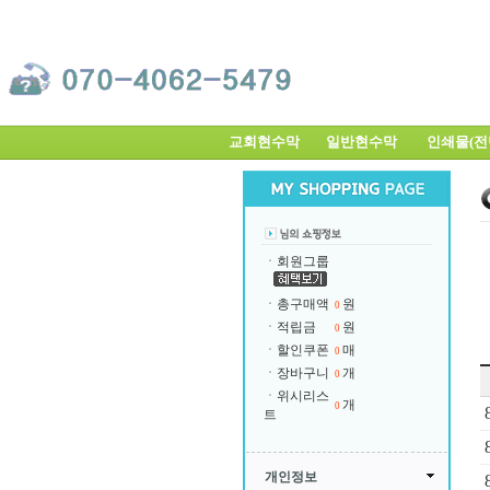
교회현수막
일반현수막
인쇄물(
ㆍ회원그룹
ㆍ총구매액
원
0
ㆍ적립금
원
0
ㆍ할인쿠폰
매
0
ㆍ장바구니
개
0
ㆍ위시리스
개
0
트
개인정보