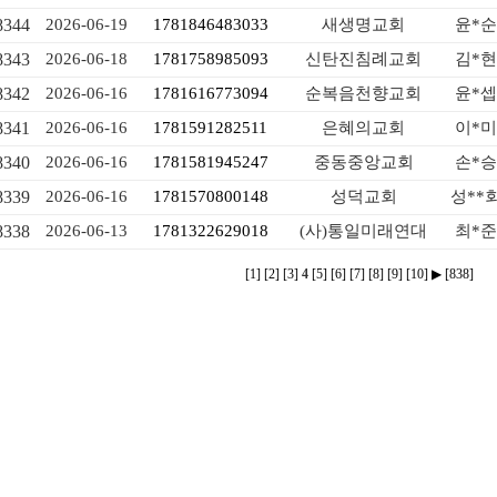
8344
2026-06-19
1781846483033
새생명교회
윤*순
8343
2026-06-18
1781758985093
신탄진침례교회
김*현
8342
2026-06-16
1781616773094
순복음천향교회
윤*셉
8341
2026-06-16
1781591282511
은혜의교회
이*미
8340
2026-06-16
1781581945247
중동중앙교회
손*승
8339
2026-06-16
1781570800148
성덕교회
성**
8338
2026-06-13
1781322629018
(사)통일미래연대
최*준
[1]
[2]
[3]
4
[5]
[6]
[7]
[8]
[9]
[10]
▶
[838]