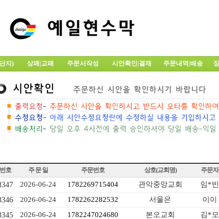
전단지)
상패|교패
주문서작성
시안확인|결재
주문내역|배송
장
번호
주 문 일
주문번호
상호(교회명)
주문자
8347
2026-06-24
1782269715404
관악중앙교회
임*빈
8346
2026-06-24
1782262282532
서울은
이이
8345
2026-06-24
1782247024680
본오교회
김*모