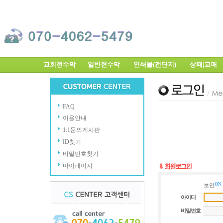
교회현수막
일반현수막
인쇄물(전단지)
상패|교
FAQ
이용안내
1:1문의게시판
ID찾기
비밀번호찾기
마이페이지
ON
보안
아이디
비밀번호